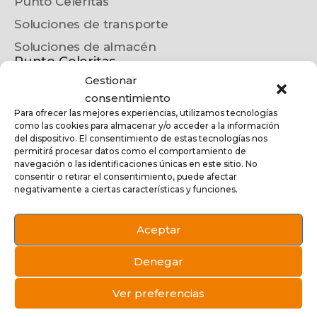
Punto Celeritas
Soluciones de transporte
Soluciones de almacén
Punto Celeritas
Gestionar
Información sobre Punto Celeritas
consentimiento
Convierte tu establecimiento en
Para ofrecer las mejores experiencias, utilizamos tecnologías
como las cookies para almacenar y/o acceder a la información
Punto Celeritas
del dispositivo. El consentimiento de estas tecnologías nos
Localiza tu Punto Celeritas más
permitirá procesar datos como el comportamiento de
cercano
navegación o las identificaciones únicas en este sitio. No
consentir o retirar el consentimiento, puede afectar
Contacto
negativamente a ciertas características y funciones.
Seguimiento de pedido
Aceptar
Contrata nuestros servicios
Denegar
Aviso legal
Política de privacidad
Política de cookies |
|
|
Ver preferencias
Política de Calidad y Medioambiente
| Desarrollado por