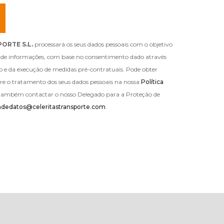
ORTE S.L.
processará os seus dados pessoais com o objetivo
do de informações, com base no consentimento dado através
o e da execução de medidas pré-contratuais. Pode obter
re o tratamento dos seus dados pessoais na nossa
Política
também contactar o nosso Delegado para a Proteção de
ndedatos@celeritastransporte.com
.