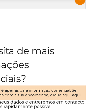
ita de mais
mações
ciais?
o é apenas para informação comercial. Se
uda com a sua encomenda, clique aqui.
aqui
.
 seus dados e entraremos em contacto
s rapidamente possível.