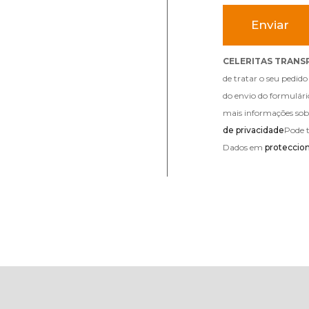
CELERITAS TRANSP
de tratar o seu pedi
do envio do formulári
mais informações sob
de privacidade
Pode 
Dados em
proteccio