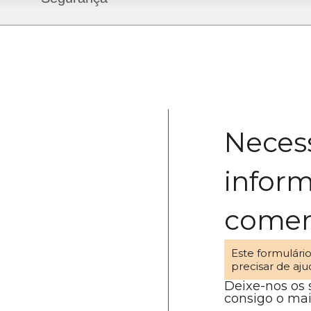
Necess
infor
comer
Este formulári
precisar de aj
Deixe-nos os
consigo o mai